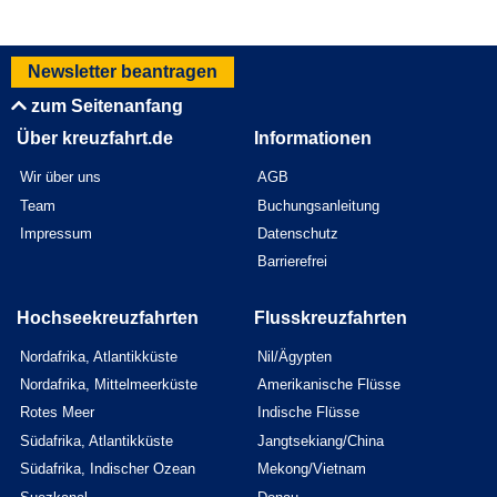
Newsletter beantragen
zum Seitenanfang
Über kreuzfahrt.de
Informationen
Wir über uns
AGB
Team
Buchungsanleitung
Impressum
Datenschutz
Barrierefrei
Hochseekreuzfahrten
Flusskreuzfahrten
Nordafrika, Atlantikküste
Nil/Ägypten
Nordafrika, Mittelmeerküste
Amerikanische Flüsse
Rotes Meer
Indische Flüsse
Südafrika, Atlantikküste
Jangtsekiang/China
Südafrika, Indischer Ozean
Mekong/Vietnam