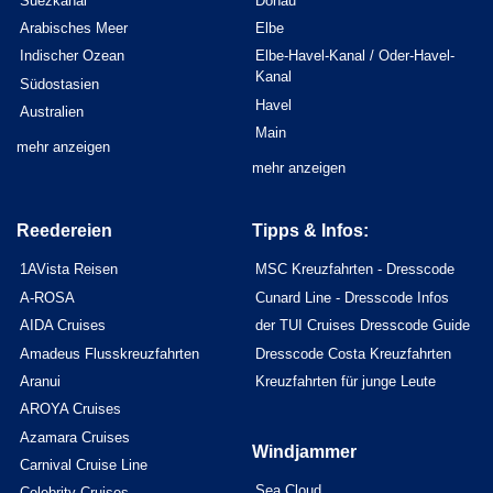
Suezkanal
Donau
Arabisches Meer
Elbe
Indischer Ozean
Elbe-Havel-Kanal / Oder-Havel-
Kanal
Südostasien
Havel
Australien
Main
mehr anzeigen
mehr anzeigen
Reedereien
Tipps & Infos:
1AVista Reisen
MSC Kreuzfahrten - Dresscode
A-ROSA
Cunard Line - Dresscode Infos
AIDA Cruises
der TUI Cruises Dresscode Guide
Amadeus Flusskreuzfahrten
Dresscode Costa Kreuzfahrten
Aranui
Kreuzfahrten für junge Leute
AROYA Cruises
Azamara Cruises
Windjammer
Carnival Cruise Line
Sea Cloud
Celebrity Cruises