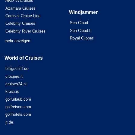
AROYA Cruises
Azamara Cruises
Windjammer
Carnival Cruise Line
Sea Cloud
Celebrity Cruises
Sea Cloud II
Celebrity River Cruises
Royal Clipper
mehr anzeigen
World of Cruises
billigschiff.de
crociere.it
cruises24.nl
kruizi.ru
golfurlaub.com
golfreisen.com
golfhotels.com
jt.de