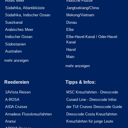
Rotes Meer
Indische Flüsse
Südafrika, Atlantikküste
Jangtsekiang/China
Südafrika, Indischer Ozean
Mekong/Vietnam
Suezkanal
Donau
Arabisches Meer
Elbe
Indischer Ozean
Elbe-Havel-Kanal / Oder-Havel-
Kanal
Südostasien
Havel
Australien
Main
mehr anzeigen
mehr anzeigen
Reedereien
Tipps & Infos:
1AVista Reisen
MSC Kreuzfahrten - Dresscode
A-ROSA
Cunard Line - Dresscode Infos
AIDA Cruises
der TUI Cruises Dresscode Guide
Amadeus Flusskreuzfahrten
Dresscode Costa Kreuzfahrten
Aranui
Kreuzfahrten für junge Leute