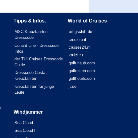
Tipps & Infos:
World of Cruises
MSC Kreuzfahrten -
billigschiff.de
Dresscode
crociere.it
Cunard Line - Dresscode
cruises24.nl
Infos
kruizi.ru
der TUI Cruises Dresscode
golfurlaub.com
Guide
golfreisen.com
Dresscode Costa
Kreuzfahrten
golfhotels.com
Kreuzfahrten für junge
jt.de
Leute
s
Windjammer
Sea Cloud
Sea Cloud II