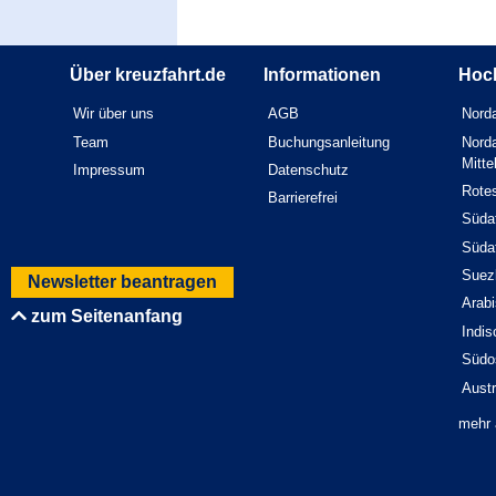
Über kreuzfahrt.de
Informationen
Hoc
Wir über uns
AGB
Norda
Team
Buchungsanleitung
Norda
Mitt
Impressum
Datenschutz
Rote
Barrierefrei
Südaf
Südaf
Suez
Newsletter beantragen
Arab
zum Seitenanfang
Indi
Südo
Austr
mehr 