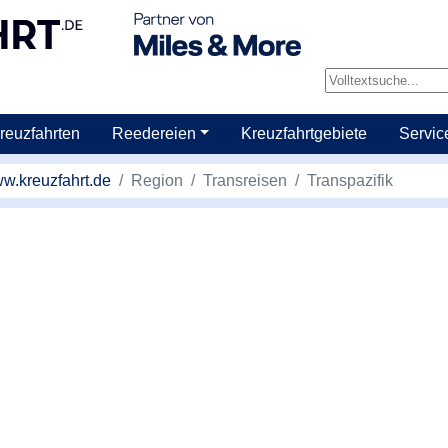
reuzfahrten
Reedereien
Kreuzfahrtgebiete
Servic
w.kreuzfahrt.de
Region
Transreisen
Transpazifik