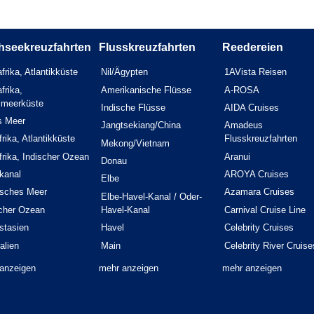
hseekreuzfahrten
Flusskreuzfahrten
Reedereien
frika, Atlantikküste
Nil/Ägypten
1AVista Reisen
frika,
Amerikanische Flüsse
A-ROSA
elmeerküste
Indische Flüsse
AIDA Cruises
s Meer
Jangtsekiang/China
Amadeus
rika, Atlantikküste
Flusskreuzfahrten
Mekong/Vietnam
rika, Indischer Ozean
Aranui
Donau
kanal
AROYA Cruises
Elbe
isches Meer
Azamara Cruises
Elbe-Havel-Kanal / Oder-
scher Ozean
Havel-Kanal
Carnival Cruise Line
stasien
Havel
Celebrity Cruises
alien
Main
Celebrity River Cruise
anzeigen
mehr anzeigen
mehr anzeigen