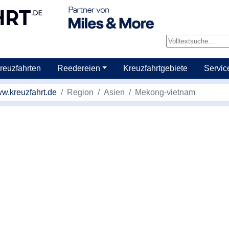
reuzfahrten
Reedereien
Kreuzfahrtgebiete
Servic
w.kreuzfahrt.de
Region
Asien
Mekong-vietnam