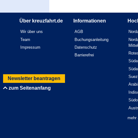
Über kreuzfahrt.de
Informationen
Hoc
Wir über uns
AGB
Norda
Team
Buchungsanleitung
Norda
Mitt
Impressum
Datenschutz
Rote
Barrierefrei
Südaf
Südaf
Suez
Newsletter beantragen
Arab
zum Seitenanfang
Indi
Südo
Austr
mehr 