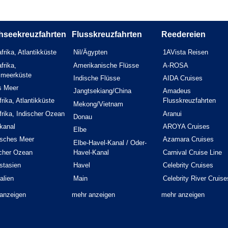
hseekreuzfahrten
Flusskreuzfahrten
Reedereien
frika, Atlantikküste
Nil/Ägypten
1AVista Reisen
frika,
Amerikanische Flüsse
A-ROSA
elmeerküste
Indische Flüsse
AIDA Cruises
s Meer
Jangtsekiang/China
Amadeus
rika, Atlantikküste
Flusskreuzfahrten
Mekong/Vietnam
rika, Indischer Ozean
Aranui
Donau
kanal
AROYA Cruises
Elbe
isches Meer
Azamara Cruises
Elbe-Havel-Kanal / Oder-
scher Ozean
Havel-Kanal
Carnival Cruise Line
stasien
Havel
Celebrity Cruises
alien
Main
Celebrity River Cruise
anzeigen
mehr anzeigen
mehr anzeigen