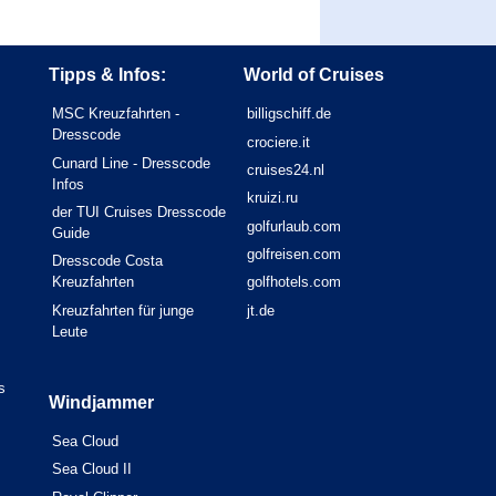
Tipps & Infos:
World of Cruises
MSC Kreuzfahrten -
billigschiff.de
Dresscode
crociere.it
Cunard Line - Dresscode
cruises24.nl
Infos
kruizi.ru
der TUI Cruises Dresscode
golfurlaub.com
Guide
golfreisen.com
Dresscode Costa
Kreuzfahrten
golfhotels.com
Kreuzfahrten für junge
jt.de
Leute
s
Windjammer
Sea Cloud
Sea Cloud II