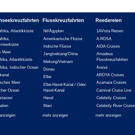
hseekreuzfahrten
Flusskreuzfahrten
Reedereien
frika, Atlantikküste
Nil/Ägypten
1AVista Reisen
frika,
Amerikanische Flüsse
A-ROSA
elmeerküste
Indische Flüsse
AIDA Cruises
s Meer
Jangtsekiang/China
Amadeus
rika, Atlantikküste
Flusskreuzfahrten
Mekong/Vietnam
rika, Indischer Ozean
Aranui
Donau
kanal
AROYA Cruises
Elbe
isches Meer
Azamara Cruises
Elbe-Havel-Kanal / Oder-
scher Ozean
Havel-Kanal
Carnival Cruise Line
stasien
Havel
Celebrity Cruises
alien
Main
Celebrity River Cruise
anzeigen
mehr anzeigen
mehr anzeigen