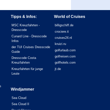
Tipps & Infos:
World of Cruises
MSC Kreuzfahrten -
billigschiff.de
Dresscode
crociere.it
Cunard Line - Dresscode
cruises24.nl
Infos
kruizi.ru
der TUI Cruises Dresscode
golfurlaub.com
Guide
golfreisen.com
Dresscode Costa
Kreuzfahrten
golfhotels.com
Kreuzfahrten für junge
jt.de
Leute
s
Windjammer
Sea Cloud
Sea Cloud II