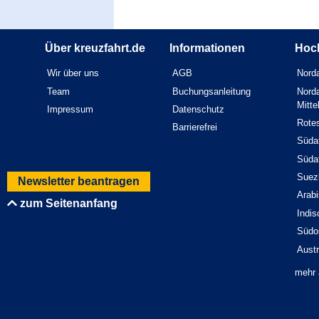
Über kreuzfahrt.de
Informationen
Hoc
Wir über uns
AGB
Norda
Team
Buchungsanleitung
Norda
Mitt
Impressum
Datenschutz
Rote
Barrierefrei
Südaf
Südaf
Suez
Newsletter beantragen
Arab
zum Seitenanfang
Indi
Südo
Austr
mehr 