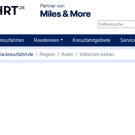
reuzfahrten
Reedereien
Kreuzfahrtgebiete
Servic
w.kreuzfahrt.de
Region
Asien
Indischer-ozean