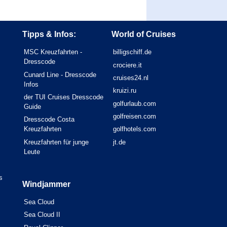
Tipps & Infos:
World of Cruises
MSC Kreuzfahrten -
billigschiff.de
Dresscode
crociere.it
Cunard Line - Dresscode
cruises24.nl
Infos
kruizi.ru
der TUI Cruises Dresscode
golfurlaub.com
Guide
golfreisen.com
Dresscode Costa
Kreuzfahrten
golfhotels.com
Kreuzfahrten für junge
jt.de
Leute
s
Windjammer
Sea Cloud
Sea Cloud II