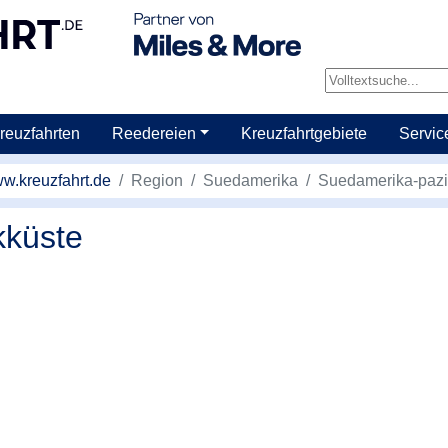
reuzfahrten
Reedereien
Kreuzfahrtgebiete
Servic
w.kreuzfahrt.de
Region
Suedamerika
Suedamerika-pazi
kküste