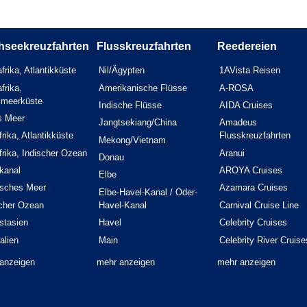
hseekreuzfahrten
Flusskreuzfahrten
Reedereien
frika, Atlantikküste
Nil/Ägypten
1AVista Reisen
frika,
Amerikanische Flüsse
A-ROSA
elmeerküste
Indische Flüsse
AIDA Cruises
s Meer
Jangtsekiang/China
Amadeus
rika, Atlantikküste
Flusskreuzfahrten
Mekong/Vietnam
rika, Indischer Ozean
Aranui
Donau
kanal
AROYA Cruises
Elbe
isches Meer
Azamara Cruises
Elbe-Havel-Kanal / Oder-
scher Ozean
Havel-Kanal
Carnival Cruise Line
stasien
Havel
Celebrity Cruises
alien
Main
Celebrity River Cruise
anzeigen
mehr anzeigen
mehr anzeigen