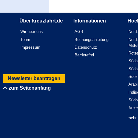
Über kreuzfahrt.de
Informationen
Hoc
Wir über uns
AGB
Norda
Team
Buchungsanleitung
Norda
Mitt
Impressum
Datenschutz
Rote
Barrierefrei
Südaf
Südaf
Suez
Newsletter beantragen
Arab
zum Seitenanfang
Indi
Südo
Austr
mehr 