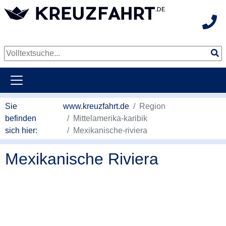
Hot
weiter zum Hauptkontent
Sie
www.kreuzfahrt.de
Region
befinden
Mittelamerika-karibik
sich hier:
Mexikanische-riviera
Mexikanische Riviera