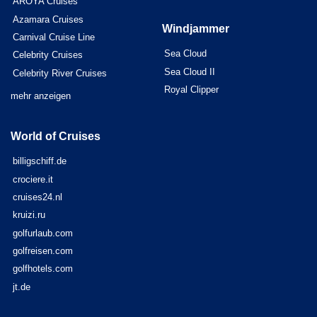
AROYA Cruises
Azamara Cruises
Windjammer
Carnival Cruise Line
Sea Cloud
Celebrity Cruises
Sea Cloud II
Celebrity River Cruises
Royal Clipper
mehr anzeigen
World of Cruises
billigschiff.de
crociere.it
cruises24.nl
kruizi.ru
golfurlaub.com
golfreisen.com
golfhotels.com
jt.de