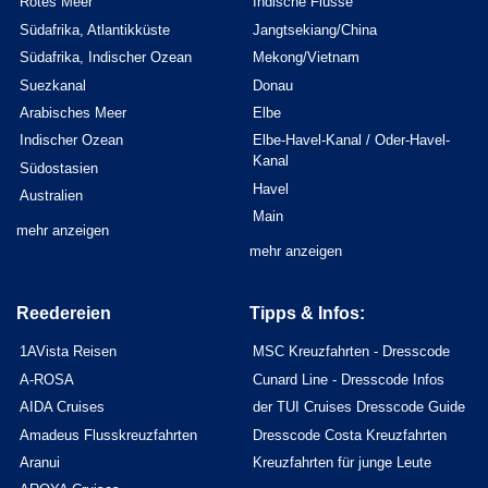
Rotes Meer
Indische Flüsse
Südafrika, Atlantikküste
Jangtsekiang/China
Südafrika, Indischer Ozean
Mekong/Vietnam
Suezkanal
Donau
Arabisches Meer
Elbe
Indischer Ozean
Elbe-Havel-Kanal / Oder-Havel-
Kanal
Südostasien
Havel
Australien
Main
mehr anzeigen
mehr anzeigen
Reedereien
Tipps & Infos:
1AVista Reisen
MSC Kreuzfahrten - Dresscode
A-ROSA
Cunard Line - Dresscode Infos
AIDA Cruises
der TUI Cruises Dresscode Guide
Amadeus Flusskreuzfahrten
Dresscode Costa Kreuzfahrten
Aranui
Kreuzfahrten für junge Leute