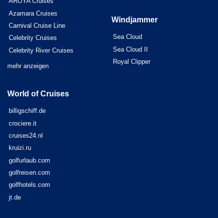
AROYA Cruises
Azamara Cruises
Windjammer
Carnival Cruise Line
Sea Cloud
Celebrity Cruises
Sea Cloud II
Celebrity River Cruises
Royal Clipper
mehr anzeigen
World of Cruises
billigschiff.de
crociere.it
cruises24.nl
kruizi.ru
golfurlaub.com
golfreisen.com
golfhotels.com
jt.de