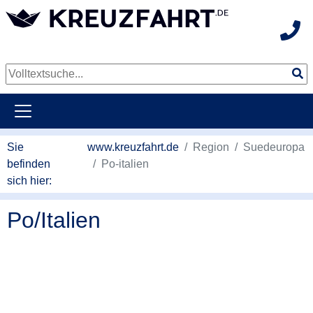
Hot
weiter zum Hauptkontent
Sie
www.kreuzfahrt.de
Region
Suedeuropa
befinden
Po-italien
sich hier:
Po/Italien