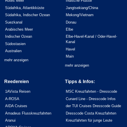
Rotes Meer
Indische Flüsse
Südafrika, Atlantikküste
Jangtsekiang/China
Südafrika, Indischer Ozean
Mekong/Vietnam
Suezkanal
Donau
Arabisches Meer
Elbe
Indischer Ozean
Elbe-Havel-Kanal / Oder-Havel-
Kanal
Südostasien
Havel
Australien
Main
mehr anzeigen
mehr anzeigen
Reedereien
Tipps & Infos:
1AVista Reisen
MSC Kreuzfahrten - Dresscode
A-ROSA
Cunard Line - Dresscode Infos
AIDA Cruises
der TUI Cruises Dresscode Guide
Amadeus Flusskreuzfahrten
Dresscode Costa Kreuzfahrten
Aranui
Kreuzfahrten für junge Leute