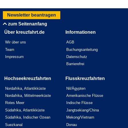
Newsletter beantragen
zum Seitenanfang
Über kreuzfahrt.de
Informationen
Wir über uns
AGB
Team
Buchungsanleitung
Impressum
Datenschutz
Barrierefrei
Hochseekreuzfahrten
Flusskreuzfahrten
Nordafrika, Atlantikküste
Nil/Ägypten
Nordafrika, Mittelmeerküste
Amerikanische Flüsse
Rotes Meer
Indische Flüsse
Südafrika, Atlantikküste
Jangtsekiang/China
Südafrika, Indischer Ozean
Mekong/Vietnam
Suezkanal
Donau