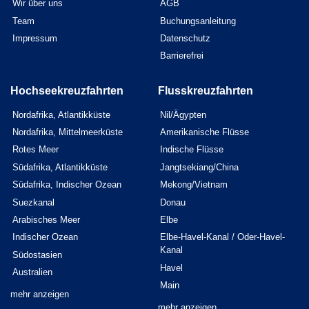
Wir über uns
AGB
Team
Buchungsanleitung
Impressum
Datenschutz
Barrierefrei
Hochseekreuzfahrten
Flusskreuzfahrten
Nordafrika, Atlantikküste
Nil/Ägypten
Nordafrika, Mittelmeerküste
Amerikanische Flüsse
Rotes Meer
Indische Flüsse
Südafrika, Atlantikküste
Jangtsekiang/China
Südafrika, Indischer Ozean
Mekong/Vietnam
Suezkanal
Donau
Arabisches Meer
Elbe
Indischer Ozean
Elbe-Havel-Kanal / Oder-Havel-
Kanal
Südostasien
Havel
Australien
Main
mehr anzeigen
mehr anzeigen