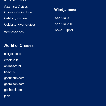
AROYA Cruises
Azamara Cruises
Windjammer
Carnival Cruise Line
Sea Cloud
Celebrity Cruises
Sea Cloud II
Celebrity River Cruises
Royal Clipper
mehr anzeigen
World of Cruises
billigschiff.de
crociere.it
cruises24.nl
kruizi.ru
golfurlaub.com
golfreisen.com
golfhotels.com
jt.de