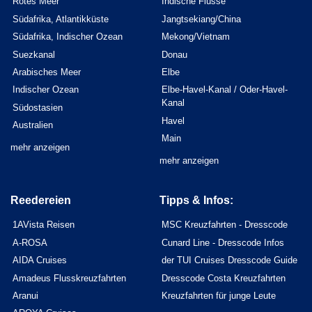
Rotes Meer
Indische Flüsse
Südafrika, Atlantikküste
Jangtsekiang/China
Südafrika, Indischer Ozean
Mekong/Vietnam
Suezkanal
Donau
Arabisches Meer
Elbe
Indischer Ozean
Elbe-Havel-Kanal / Oder-Havel-
Kanal
Südostasien
Havel
Australien
Main
mehr anzeigen
mehr anzeigen
Reedereien
Tipps & Infos:
1AVista Reisen
MSC Kreuzfahrten - Dresscode
A-ROSA
Cunard Line - Dresscode Infos
AIDA Cruises
der TUI Cruises Dresscode Guide
Amadeus Flusskreuzfahrten
Dresscode Costa Kreuzfahrten
Aranui
Kreuzfahrten für junge Leute