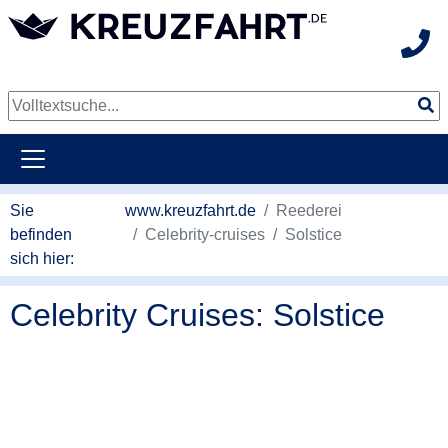
Hot
weiter zum Hauptkontent
Sie
www.kreuzfahrt.de
Reederei
befinden
Celebrity-cruises
Solstice
sich hier:
Celebrity Cruises: Solstice